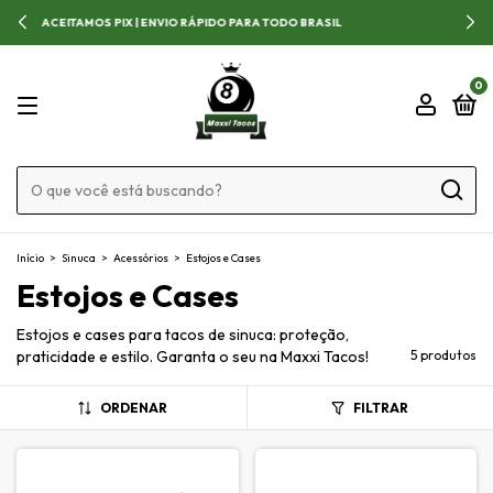
APROVEITE AS OFERTAS POR TEMPO LIMITADO!
0
Início
>
Sinuca
>
Acessórios
>
Estojos e Cases
Estojos e Cases
Estojos e cases para tacos de sinuca: proteção,
praticidade e estilo. Garanta o seu na Maxxi Tacos!
5 produtos
ORDENAR
FILTRAR