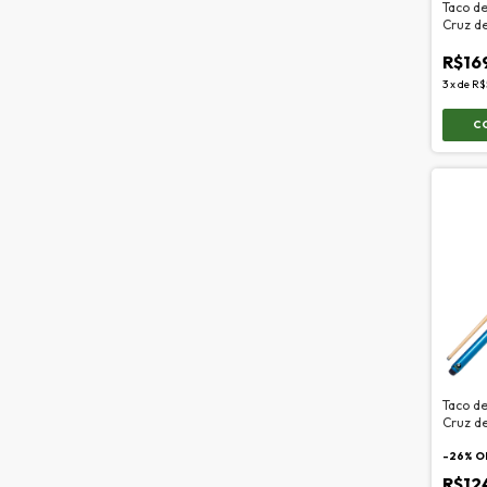
Taco de
Cruz d
R$16
3
x
de
R$
Taco de
Cruz de
-
26
% O
R$12