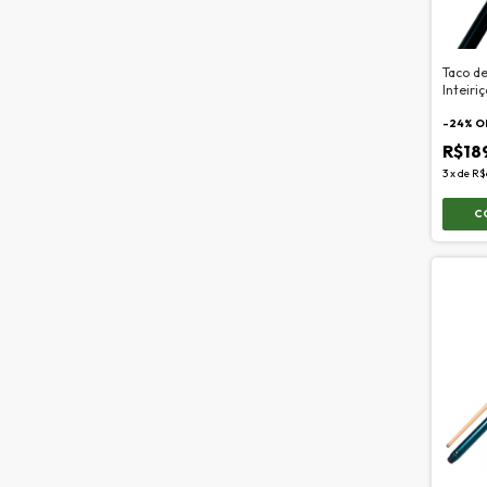
Taco d
Inteiri
-
24
% O
R$18
3
x
de
R$
C