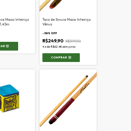
ca Maxxi Inteiriço
Taco de Sinuca Maxxi Inteiriço
 1,45m
Vênus
-
38
% OFF
R$249,90
R$399,90
4
x
de
R$62,48
sem juros
COMPRAR