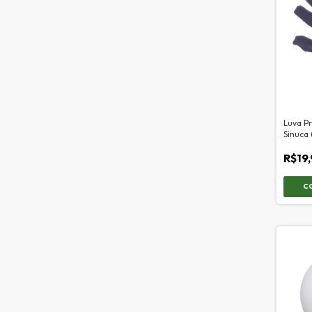
Luva P
Sinuca 
R$19