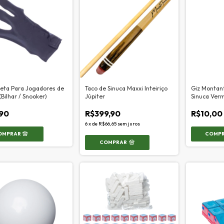
reta Para Jogadores de
Taco de Sinuca Maxxi Inteiriço
Giz Montant
(Bilhar / Snooker)
Júpiter
Sinuca Ver
,90
R$399,90
R$10,00
6
x
de
R$66,65
sem juros
COMPRAR