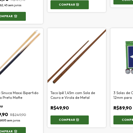
62,45
sem juros
OMPRAR
 Sinuca Maxxi Bipartido
Taco Ipê 1,45m com Sola de
3 Solas de 
o Preto Matte
Couro e Virola de Metal
12mm para 
FF
R$49,90
R$89,90
9,90
R$249,90
69,95
sem juros
OMPRAR