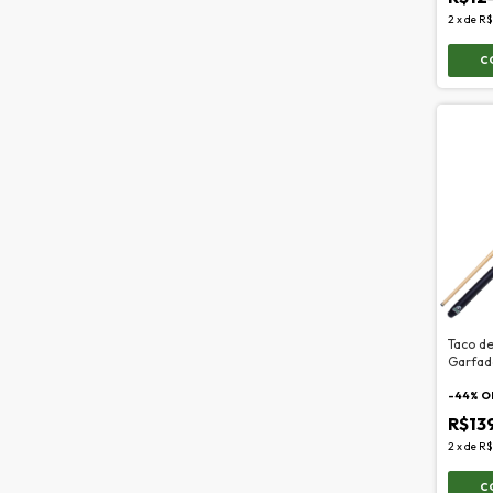
2
x
de
R$
C
Taco de
Garfad
-
44
% O
R$13
2
x
de
R$
C