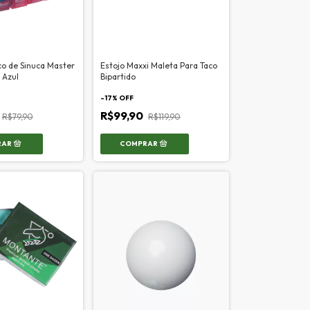
co de Sinuca Master
Estojo Maxxi Maleta Para Taco
 Azul
Bipartido
-
17
% OFF
R$99,90
R$79,90
R$119,90