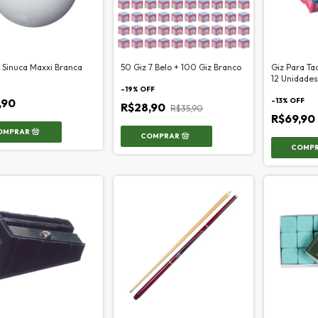
 Sinuca Maxxi Branca
50 Giz 7 Belo + 100 Giz Branco
Giz Para Ta
12 Unidades
-
19
% OFF
,90
-
13
% OFF
R$28,90
R$35,90
R$69,90