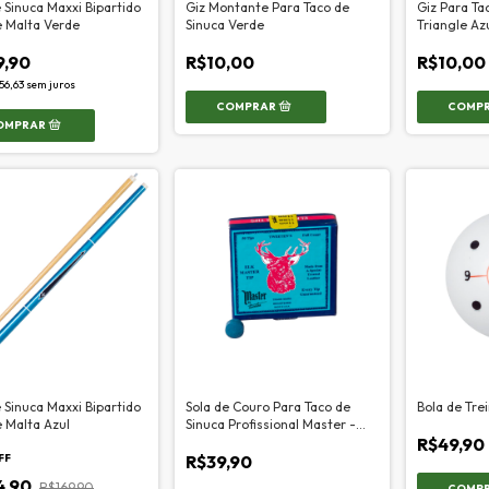
 Sinuca Maxxi Bipartido
Giz Montante Para Taco de
Giz Para Ta
e Malta Verde
Sinuca Verde
Triangle Az
9,90
R$10,00
R$10,00
56,63
sem juros
 Sinuca Maxxi Bipartido
Sola de Couro Para Taco de
Bola de Tr
 Malta Azul
Sinuca Profissional Master -
12mm
R$49,90
FF
R$39,90
4,90
R$169,90