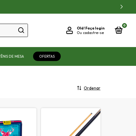
0
Olá!
Faça login
Ou cadastre-se
TÊNIS DE MESA
OFERTAS
Ordenar