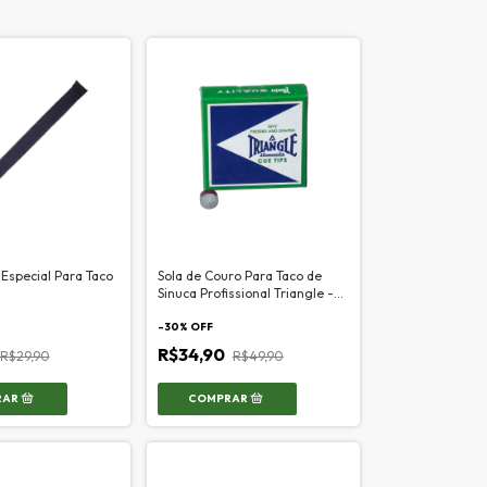
Especial Para Taco
Sola de Couro Para Taco de
Sinuca Profissional Triangle -
12mm
-
30
% OFF
R$34,90
R$29,90
R$49,90