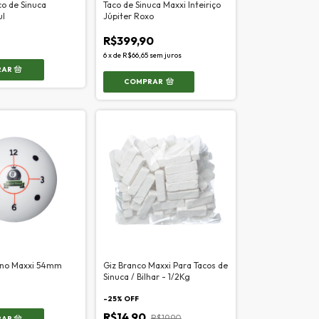
co de Sinuca
Taco de Sinuca Maxxi Inteiriço
ul
Júpiter Roxo
R$399,90
6
x
de
R$66,65
sem juros
COMPRAR
eino Maxxi 54mm
Giz Branco Maxxi Para Tacos de
Sinuca / Bilhar - 1/2Kg
-
25
% OFF
R$14,90
R$19,90