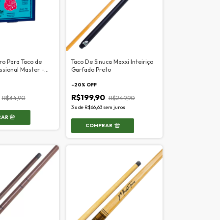
ro Para Taco de
Taco De Sinuca Maxxi Inteiriço
issional Master -
Garfado Preto
-
20
% OFF
R$199,90
R$34,90
R$249,90
3
x
de
R$66,63
sem juros
COMPRAR