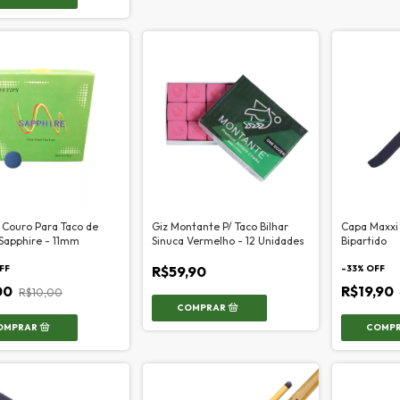
 Couro Para Taco de
Giz Montante P/ Taco Bilhar
Capa Maxxi 
 Sapphire - 11mm
Sinuca Vermelho - 12 Unidades
Bipartido
FF
R$59,90
-
33
% OFF
00
R$19,90
R$10,00