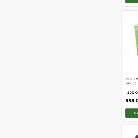
Sola de
Sinuca
-
20
% O
R$8,