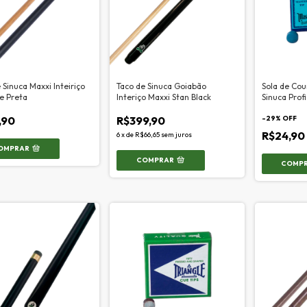
 Sinuca Maxxi Inteiriço
Taco de Sinuca Goiabão
Sola de Cou
e Preta
Interiço Maxxi Stan Black
Sinuca Prof
11mm
,90
R$399,90
-
29
% OFF
R$24,90
6
x
de
R$66,65
sem juros
OMPRAR
COMPRAR