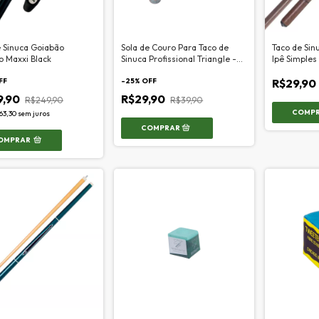
e Sinuca Goiabão
Sola de Couro Para Taco de
Taco de Sinu
ço Maxxi Black
Sinuca Profissional Triangle -
Ipê Simples
11mm
FF
-
25
% OFF
R$29,90
9,90
R$29,90
R$249,90
R$39,90
63,30
sem juros
OMPRAR