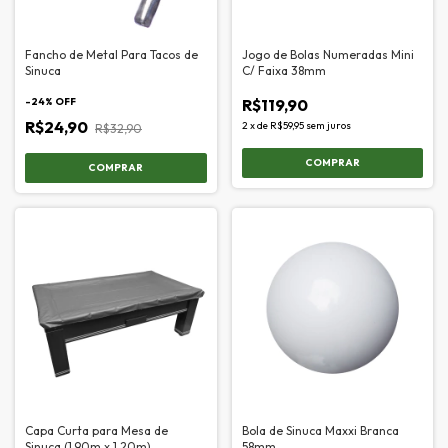
Fancho de Metal Para Tacos de
Jogo de Bolas Numeradas Mini
Sinuca
C/ Faixa 38mm
-
24
% OFF
R$119,90
R$24,90
2
x
de
R$59,95
sem juros
R$32,90
Capa Curta para Mesa de
Bola de Sinuca Maxxi Branca
Sinuca (1.90m x 1.20m)
58mm