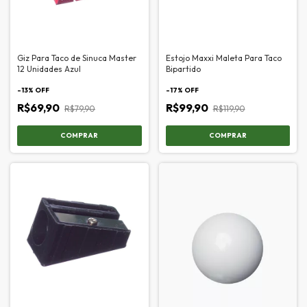
Giz Para Taco de Sinuca Master
Estojo Maxxi Maleta Para Taco
12 Unidades Azul
Bipartido
-
13
% OFF
-
17
% OFF
R$69,90
R$99,90
R$79,90
R$119,90