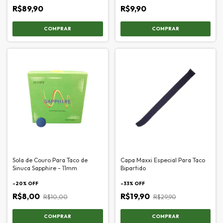
R$89,90
R$9,90
Sola de Couro Para Taco de
Capa Maxxi Especial Para Taco
Sinuca Sapphire - 11mm
Bipartido
-
20
% OFF
-
33
% OFF
R$8,00
R$19,90
R$10,00
R$29,90