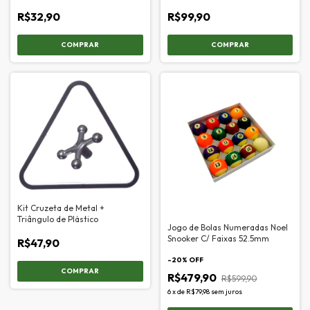
R$32,90
R$99,90
Kit Cruzeta de Metal +
Triângulo de Plástico
Jogo de Bolas Numeradas Noel
Snooker C/ Faixas 52.5mm
R$47,90
-
20
% OFF
R$479,90
R$599,90
6
x
de
R$79,98
sem juros