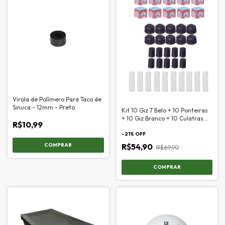
Virola de Polímero Para Taco de
Sinuca - 12mm - Preto
Kit 10 Giz 7 Belo + 10 Ponteiras
+ 10 Giz Branco + 10 Culatras
R$10,99
Simples Preta
-
21
% OFF
R$54,90
R$69,90