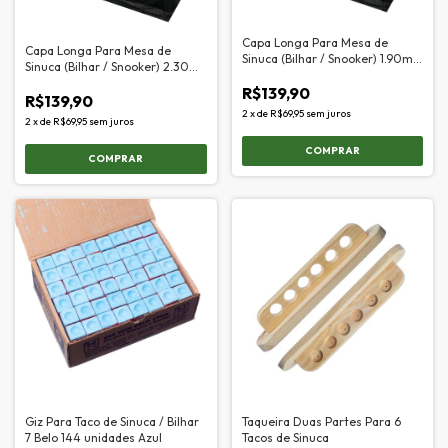
Capa Longa Para Mesa de
Capa Longa Para Mesa de
Sinuca (Bilhar / Snooker) 1.90m x
Sinuca (Bilhar / Snooker) 2.30m
1.20m
x 1.25m
R$139,90
R$139,90
2
x
de
R$69,95
sem juros
2
x
de
R$69,95
sem juros
Giz Para Taco de Sinuca / Bilhar
Taqueira Duas Partes Para 6
7 Belo 144 unidades Azul
Tacos de Sinuca