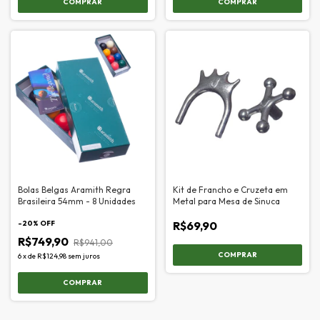
Bolas Belgas Aramith Regra
Kit de Francho e Cruzeta em
Brasileira 54mm - 8 Unidades
Metal para Mesa de Sinuca
-
20
% OFF
R$69,90
R$749,90
R$941,00
6
x
de
R$124,98
sem juros