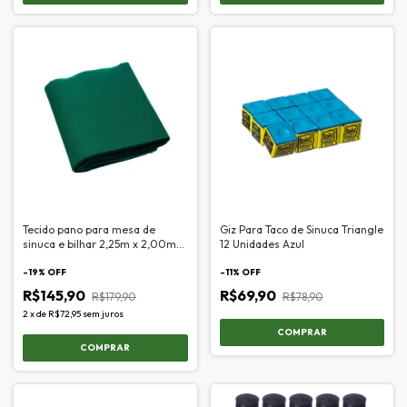
Tecido pano para mesa de
Giz Para Taco de Sinuca Triangle
sinuca e bilhar 2,25m x 2,00m
12 Unidades Azul
tecelagem thais verde
-
19
% OFF
-
11
% OFF
R$145,90
R$69,90
R$179,90
R$78,90
2
x
de
R$72,95
sem juros