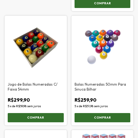
Jogo de Bolas Numeradas C/
Bolas Numeradas 50mm Para
Faixa 54mm
Sinuca Bilhar
R$299,90
R$259,90
5
x
de
R$59,98
sem juros
5
x
de
R$51,98
sem juros