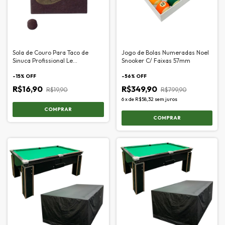
Sola de Couro Para Taco de
Jogo de Bolas Numeradas Noel
Sinuca Profissional Le
Snooker C/ Faixas 57mm
Professionnel - 11mm
-
15
% OFF
-
56
% OFF
R$16,90
R$349,90
R$19,90
R$799,90
6
x
de
R$58,32
sem juros